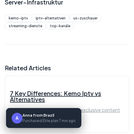
Server-Infrastruktur
kemo-iptv
iptv-alternativen
us-zuschauer
streaming-dienste
top-kanäle
Related Articles
7 Key Differences: Kemo Iptv vs
Alternatives
Kemo iptv vs alternatives offers exclusive content
Anna from Brazil
and a user-friendly interface...
A
Purchased Elite plan 7 min ago