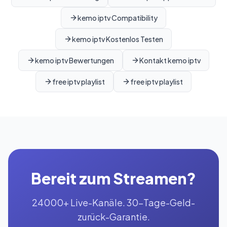
kemo iptv Compatibility
kemo iptv Kostenlos Testen
kemo iptv Bewertungen
Kontakt kemo iptv
free iptv playlist
free iptv playlist
Bereit zum Streamen?
24000+ Live-Kanäle. 30-Tage-Geld-
zurück-Garantie.