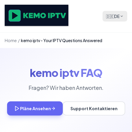
🇩🇪
DE
Home
/
kemo iptv - Your IPTV Questions Answered
kemo iptv FAQ
Fragen? Wir haben Antworten.
Pläne Ansehen
Support Kontaktieren