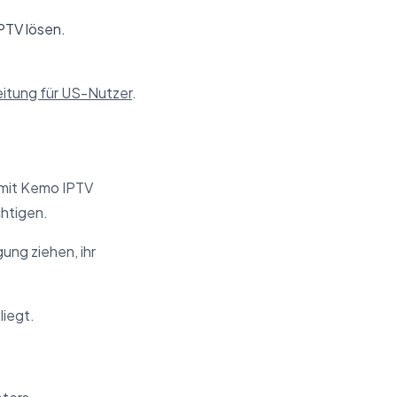
PTV lösen.
eitung für US-Nutzer
.
 mit Kemo IPTV
chtigen.
ung ziehen, ihr
liegt.