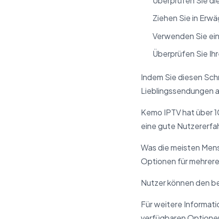
Überprüfen Sie die
Ziehen Sie in Erwä
Verwenden Sie ein
Überprüfen Sie Ihr
Indem Sie diesen Sch
Lieblingssendungen 
Kemo IPTV hat über 1
eine gute Nutzererf
Was die meisten Mensc
Optionen für mehrere
Nutzer können den bes
Für weitere Informat
verfügbaren Optionen,