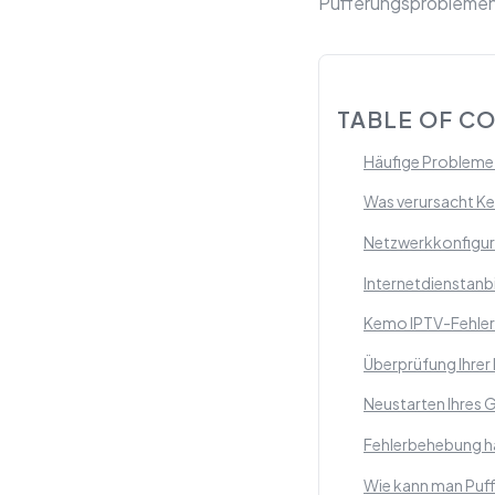
Pufferungsprobleme
TABLE OF C
Häufige Probleme
Was verursacht K
Netzwerkkonfigur
Internetdienstanb
Kemo IPTV-Fehlerb
Überprüfung Ihrer
Neustarten Ihres 
Fehlerbehebung h
Wie kann man Puf