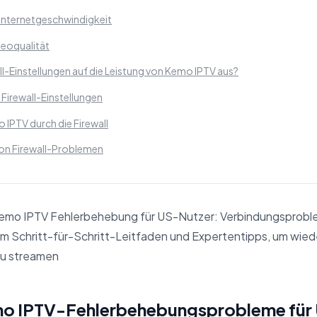
 Internetgeschwindigkeit
eoqualität
ll-Einstellungen auf die Leistung von Kemo IPTV aus?
Firewall-Einstellungen
 IPTV durch die Firewall
on Firewall-Problemen
mo IPTV Fehlerbehebung für US-Nutzer: Verbindungsprobl
m Schritt-für-Schritt-Leitfaden und Expertentipps, um wiede
zu streamen
 7 Häufige Kemo IPTV-Fehlerbehebungsprobleme für US-Nutz
mo IPTV-Fehlerbehebungsprobleme für