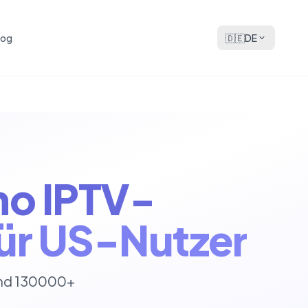
log
🇩🇪
DE
mo IPTV-
ür US-Nutzer
und 130000+