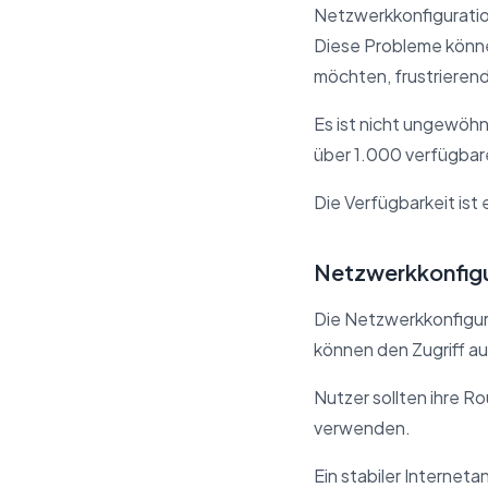
Netzwerkkonfiguratio
Diese Probleme könne
möchten, frustrierend
Es ist nicht ungewöh
über 1.000 verfügbar
Die Verfügbarkeit ist
Netzwerkkonfigu
Die Netzwerkkonfigura
können den Zugriff a
Nutzer sollten ihre R
verwenden.
Ein stabiler Interneta