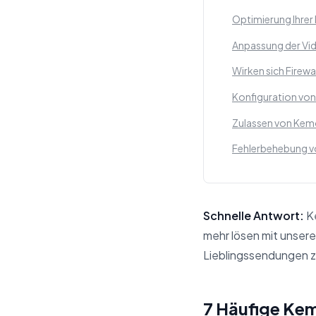
Optimierung Ihrer
Anpassung der Vid
Wirken sich Firewa
Konfiguration von 
Zulassen von Kemo
Fehlerbehebung v
Schnelle Antwort:
Ke
mehr lösen mit unsere
Lieblingssendungen 
Diese Antwort fasst
7 Häufige Ke