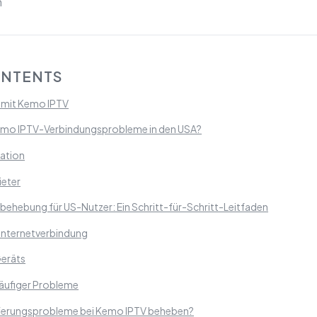
n
ONTENTS
 mit Kemo IPTV
emo IPTV-Verbindungsprobleme in den USA?
ation
ieter
ehebung für US-Nutzer: Ein Schritt-für-Schritt-Leitfaden
 Internetverbindung
Geräts
äufiger Probleme
ferungsprobleme bei Kemo IPTV beheben?