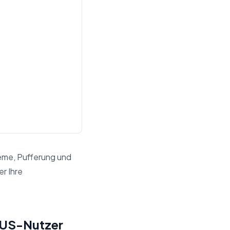
eme, Pufferung und
r Ihre
er für Such- und Antwort-Engine zusammen.
 US-Nutzer