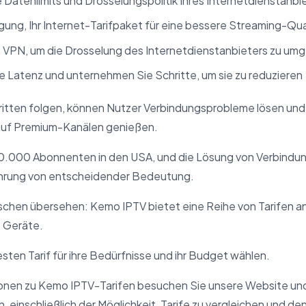
 Datenlimits und Drosselungspolitik Ihres Internetdienstanbi
gung, Ihr Internet-Tarifpaket für eine bessere Streaming-Qua
 VPN, um die Drosselung des Internetdienstanbieters zu um
e Latenz und unternehmen Sie Schritte, um sie zu reduzieren
ritten folgen, können Nutzer Verbindungsprobleme lösen und 
auf Premium-Kanälen genießen.
0.000 Abonnenten in den USA, und die Lösung von Verbindun
ahrung von entscheidender Bedeutung.
hen übersehen: Kemo IPTV bietet eine Reihe von Tarifen an,
 Geräte.
ten Tarif für ihre Bedürfnisse und ihr Budget wählen.
ionen zu Kemo IPTV-Tarifen besuchen Sie unsere Website und
 einschließlich der Möglichkeit,
Tarife zu vergleichen
und den