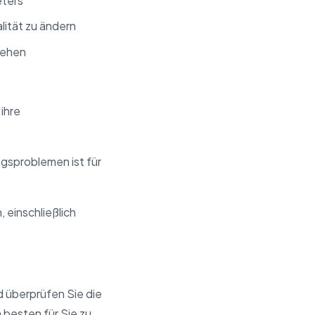
eters
lität zu ändern
gehen
ihre
gsproblemen ist für
 einschließlich
 überprüfen Sie die
 besten für Sie zu