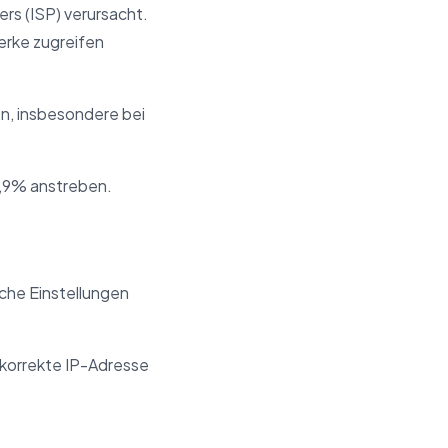
s (ISP) verursacht.
erke zugreifen
n, insbesondere bei
9,9% anstreben.
che Einstellungen
e korrekte IP-Adresse