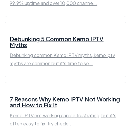
99.9% uptime and over 10,000 channe...
Debunking 5 Common Kemo IPTV
Myths
Debunking common Kemo IPTV myths, kemo iptv
myths are common but it's time to se...
7 Reasons Why Kemo IPTV Not Working
and How to Fix It
Kemo IPTV not working can be frustrating, but it's
often easy to fix, try checki...