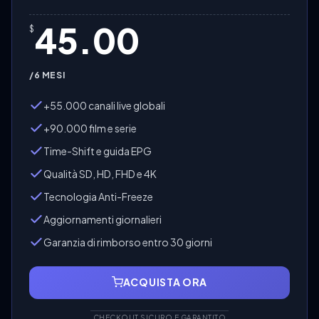
45.00
$
/6 MESI
+55.000 canali live globali
+90.000 film e serie
Time-Shift e guida EPG
Qualità SD, HD, FHD e 4K
Tecnologia Anti-Freeze
Aggiornamenti giornalieri
Garanzia di rimborso entro 30 giorni
ACQUISTA ORA
CHECKOUT SICURO E GARANTITO