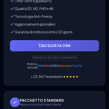
Time-Shift e guida EPG
Qualità SD, HD, FHD e 4K
Tecnologia Anti-Freeze
Aggiornamenti giornalieri
Garanzia di rimborso entro 30 giorni
ACQUISTA ORA
CHECKOUT SICURO E GARANTITO
McAfee
VISA
MC
AMEX
Discover
PayPal
SECURE
+ 25.567 recensioni
★★★★★
PACCHETTO STANDARD
Nessun contratto vincolante