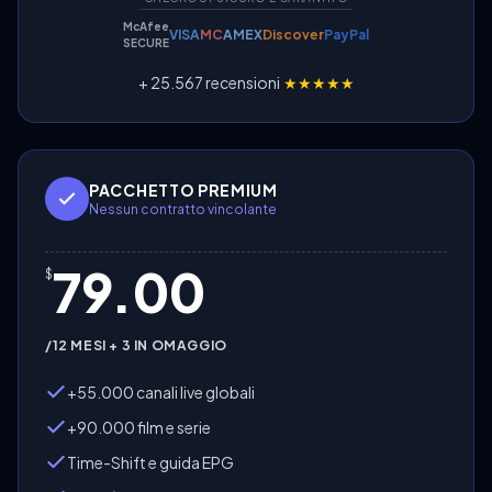
McAfee
VISA
MC
AMEX
Discover
PayPal
SECURE
+ 25.567 recensioni
★★★★★
PACCHETTO PREMIUM
Nessun contratto vincolante
79.00
$
/12 MESI + 3 IN OMAGGIO
+55.000 canali live globali
+90.000 film e serie
Time-Shift e guida EPG