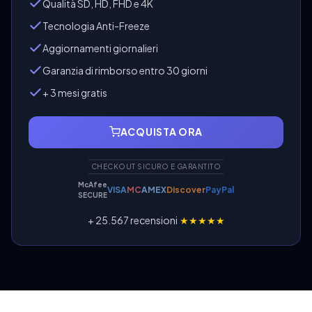
Qualità SD, HD, FHD e 4K
Tecnologia Anti-Freeze
Aggiornamenti giornalieri
Garanzia di rimborso entro 30 giorni
+ 3 mesi gratis
ACQUISTA ORA
CHECKOUT SICURO E GARANTITO
McAfee
VISA
MC
AMEX
Discover
PayPal
SECURE
+ 25.567 recensioni
★★★★★