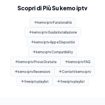
Scopri di Più Su kemo iptv
kemo iptv Funzionalità
kemo iptv Guida Installazione
kemo iptv App e Dispositivi
kemo iptv Compatibility
kemo iptv Prova Gratuita
kemo iptv FAQ
kemo iptv Recensioni
Contatti kemo iptv
free iptv playlist
free iptv playlist