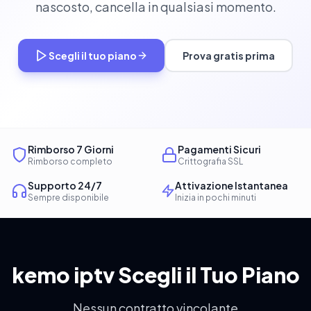
nascosto, cancella in qualsiasi momento.
Scegli il tuo piano
Prova gratis prima
Rimborso 7 Giorni
Pagamenti Sicuri
Rimborso completo
Crittografia SSL
Supporto 24/7
Attivazione Istantanea
Sempre disponibile
Inizia in pochi minuti
kemo iptv Scegli il Tuo Piano
Nessun contratto vincolante