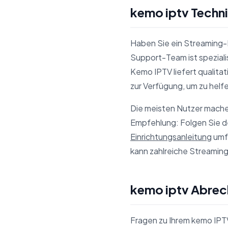
kemo iptv Techn
Haben Sie ein Streaming-
Support-Team ist speziali
Kemo IPTV liefert qualita
zur Verfügung, um zu helf
Die meisten Nutzer machen
Empfehlung: Folgen Sie de
Einrichtungsanleitung
umfa
kann zahlreiche Streamin
kemo iptv Abre
Fragen zu Ihrem kemo IP