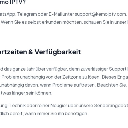
emo IPTV?
hatsApp, Telegram oder E-Mail unter support@kemoiptv.com. F
Wenn Sie es selbst erkunden möchten, schauen Sie in unser
rtzeiten & Verfügbarkeit
nd das ganze Jahr über verfügbar, denn zuverlässiger Support
s Problem unabhängig von der Zeitzone zu lösen. Dieses Engag
, unabhängig davon, wann Probleme auftreten. Beachten Sie,
twas länger sein können.
ung, Technik oder reiner Neugier über unsere Senderangebo
lich bereit, wann immer Sie ihn benötigen.