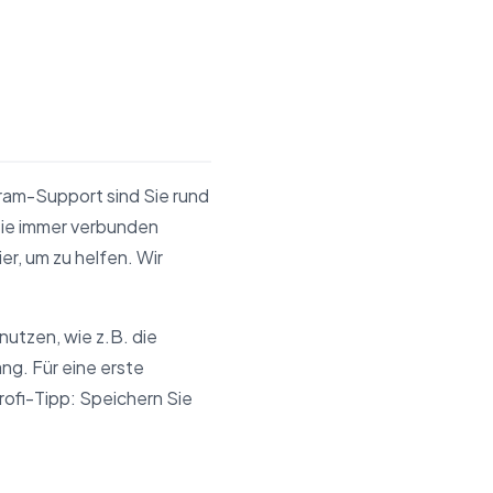
am-Support sind Sie rund
Sie immer verbunden
r, um zu helfen. Wir
nutzen, wie z.B. die
g. Für eine erste
rofi-Tipp: Speichern Sie