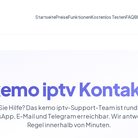
Startseite
Preise
Funktionen
Kostenlos Testen
FAQ
B
emo iptv Konta
ie Hilfe? Das kemo iptv-Support-Team ist rund
App, E-Mail und Telegram erreichbar. Wir antwo
Regel innerhalb von Minuten.