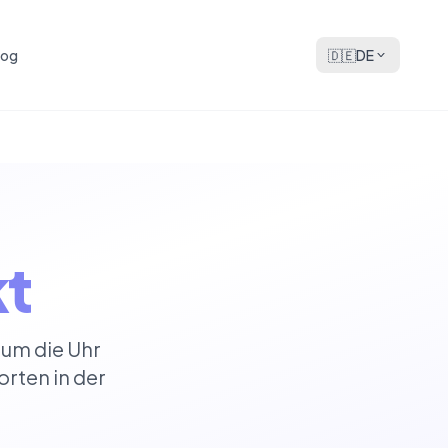
log
🇩🇪
DE
kt
 um die Uhr
rten in der