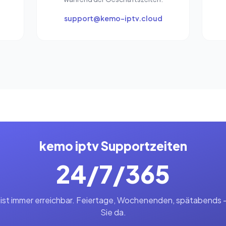
support@kemo-iptv.cloud
kemo iptv Supportzeiten
24/7/365
ist immer erreichbar. Feiertage, Wochenenden, spätabends — 
Sie da.