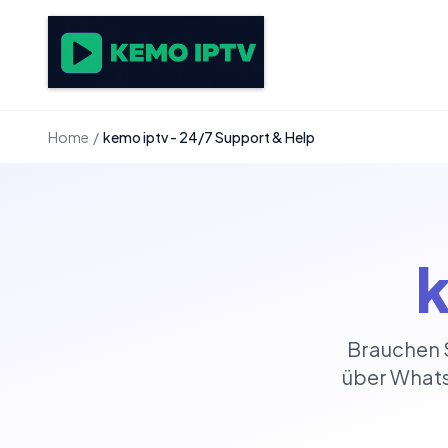
Home
/
kemo iptv - 24/7 Support & Help
k
Brauchen S
über Whats