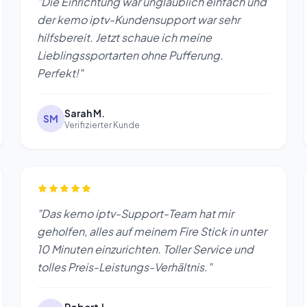
"Die Einrichtung war unglaublich einfach und
der kemo iptv-Kundensupport war sehr
hilfsbereit. Jetzt schaue ich meine
Lieblingssportarten ohne Pufferung.
Perfekt!"
Sarah M.
SM
Verifizierter Kunde
"Das kemo iptv-Support-Team hat mir
geholfen, alles auf meinem Fire Stick in unter
10 Minuten einzurichten. Toller Service und
tolles Preis-Leistungs-Verhältnis."