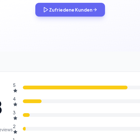
Zufriedene Kunden
5
8
4
3
2
reviews