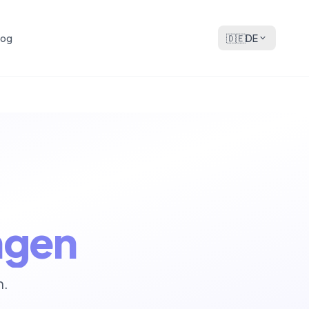
log
🇩🇪
DE
ngen
n.