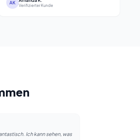
Amanda K.
AK
Verifizierter Kunde
immen
antastisch. Ich kann sehen, was