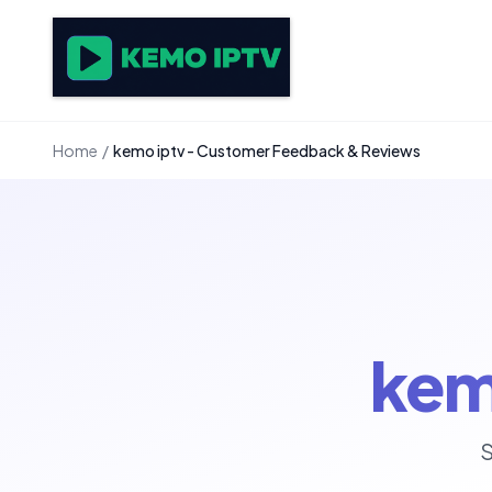
Home
/
kemo iptv - Customer Feedback & Reviews
kem
S