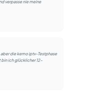
und verpasse nie meine
h, aber die kemo iptv-Testphase
 bin ich glücklicher 12-