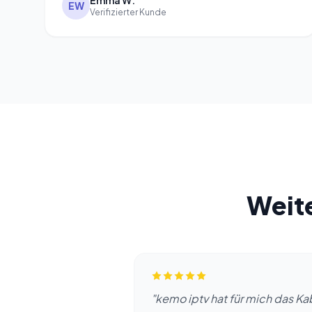
Emma W.
EW
Verifizierter Kunde
Weit
"kemo iptv hat für mich das K