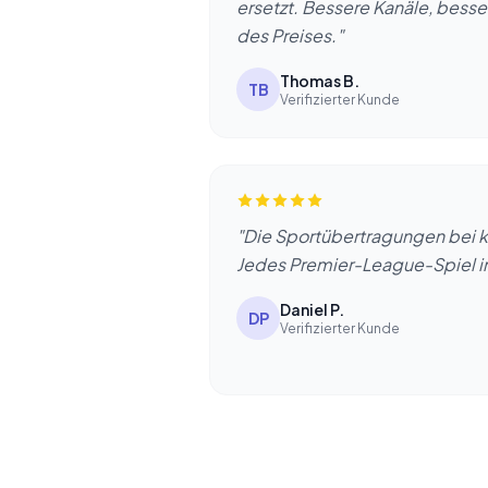
ersetzt. Bessere Kanäle, besser
des Preises."
Thomas B.
TB
Verifizierter Kunde
"Die Sportübertragungen bei k
Jedes Premier-League-Spiel in
Daniel P.
DP
Verifizierter Kunde