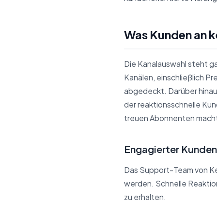
Was Kunden an k
Die Kanalauswahl steht g
Kanälen, einschließlich P
abgedeckt. Darüber hinau
der reaktionsschnelle Kund
treuen Abonnenten mach
Engagierter Kunde
Das Support-Team von Kemo
werden. Schnelle Reaktio
zu erhalten.