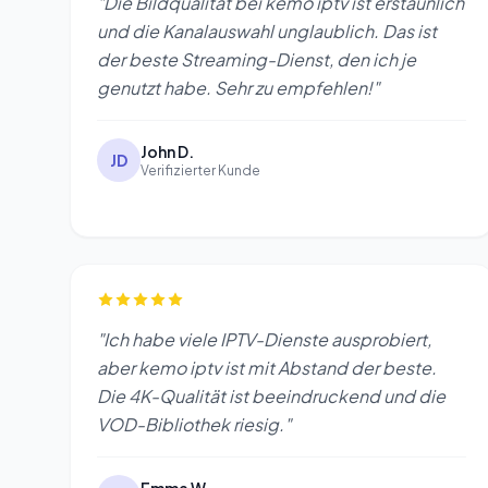
"Die Bildqualität bei kemo iptv ist erstaunlich
und die Kanalauswahl unglaublich. Das ist
der beste Streaming-Dienst, den ich je
genutzt habe. Sehr zu empfehlen!"
John D.
JD
Verifizierter Kunde
"Ich habe viele IPTV-Dienste ausprobiert,
aber kemo iptv ist mit Abstand der beste.
Die 4K-Qualität ist beeindruckend und die
VOD-Bibliothek riesig."