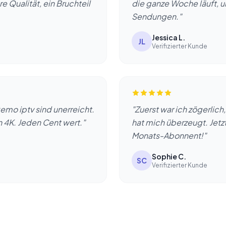
e Qualität, ein Bruchteil
die ganze Woche läuft, 
Sendungen."
Jessica L.
JL
Verifizierter Kunde
emo iptv sind unerreicht.
"Zuerst war ich zögerlic
 4K. Jeden Cent wert."
hat mich überzeugt. Jetzt
Monats-Abonnent!"
Sophie C.
SC
Verifizierter Kunde