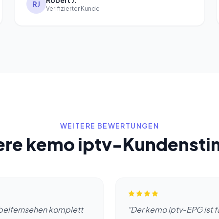
Robert J.
RJ
Verifizierter Kunde
WEITERE BEWERTUNGEN
ere kemo iptv-Kundenst
abelfernsehen komplett
"Der kemo iptv-EPG ist f