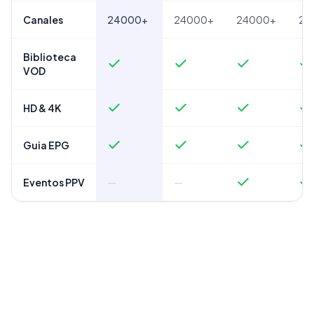
Canales
24000+
24000+
24000+
24
Biblioteca
VOD
HD & 4K
Guia EPG
Eventos PPV
—
—