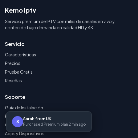
Kemo Iptv
Servicio premium de IPTV con miles de canales en vivo y
contenido bajo demanda en calidad HD y 4K.
Servicio
Características
Precios
Prueba Gratis
Reseñas
Soporte
Guía de Instalación
Preguntas
Sarah from UK
S
Contáctenos
Purchased Premium plan 2 min ago
Apps y Dispositivos