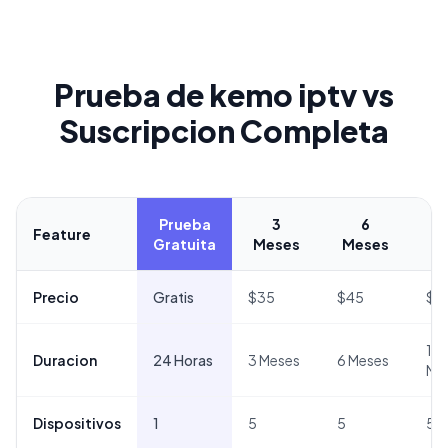
Prueba de kemo iptv vs
Suscripcion Completa
Prueba
3
6
Feature
Gratuita
Meses
Meses
M
Precio
Gratis
$35
$45
$7
12
Duracion
24 Horas
3 Meses
6 Meses
Me
Dispositivos
1
5
5
5