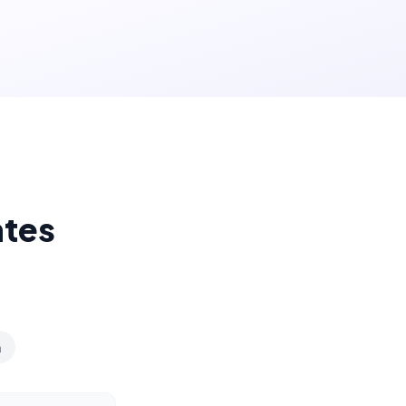
ntes
n