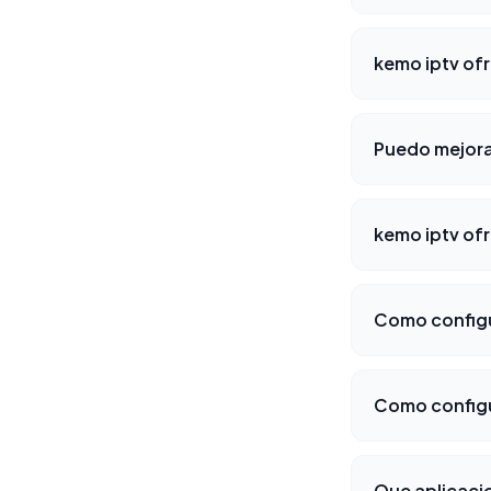
kemo iptv of
Puedo mejora
kemo iptv of
Como configur
Como configu
Que aplicaci