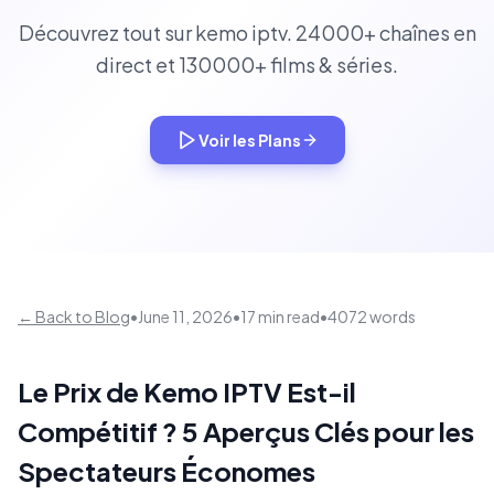
Découvrez tout sur kemo iptv. 24000+ chaînes en
direct et 130000+ films & séries.
Voir les Plans
← Back to Blog
•
June 11, 2026
•
17 min read
•
4072 words
Le Prix de Kemo IPTV Est-il
Compétitif ? 5 Aperçus Clés pour les
Spectateurs Économes