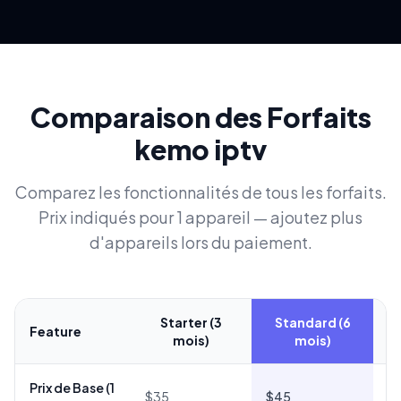
Comparaison des Forfaits
kemo iptv
Comparez les fonctionnalités de tous les forfaits.
Prix indiqués pour 1 appareil — ajoutez plus
d'appareils lors du paiement.
Starter (3
Standard (6
Feature
mois)
mois)
Prix de Base (1
$35
$45
$