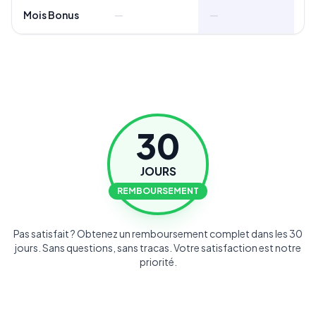
Mois Bonus
—
—
+ 
30
JOURS
REMBOURSEMENT
Pas satisfait ? Obtenez un remboursement complet dans les 30
jours. Sans questions, sans tracas. Votre satisfaction est notre
priorité.