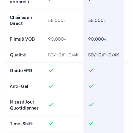
appareil)
Chaînes en
55,000+
55,000+
5
Direct
Films & VOD
90,000+
90,000+
9
Qualité
SD/HD/FHD/4K
SD/HD/FHD/4K
S
Guide EPG
Anti-Gel
Mises à Jour
Quotidiennes
Time-Shift