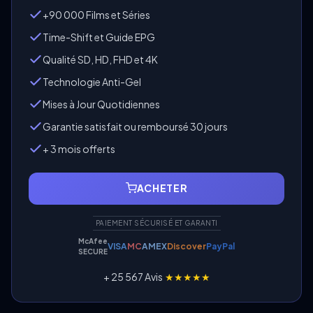
+90 000 Films et Séries
Time-Shift et Guide EPG
Qualité SD, HD, FHD et 4K
Technologie Anti-Gel
Mises à Jour Quotidiennes
Garantie satisfait ou remboursé 30 jours
+ 3 mois offerts
ACHETER
PAIEMENT SÉCURISÉ ET GARANTI
McAfee
VISA
MC
AMEX
Discover
PayPal
SECURE
+ 25 567 Avis
★★★★★