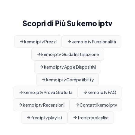
Scopri di Più Su kemo iptv
kemo iptv Prezzi
kemo iptv Funzionalità
kemo iptv Guida Installazione
kemo iptv App e Dispositivi
kemo iptv Compatibility
kemo iptv Prova Gratuita
kemo iptv FAQ
kemo iptv Recensioni
Contatti kemo iptv
free iptv playlist
free iptv playlist