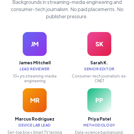
Backgrounds in streaming-media engineering and
consumer-tech journalism. No paid placements. No
publisher pressure.
JM
SK
James Mitchell
Sarah K.
LEAD REVIEWER
SENIOR EDITOR
10+ yrs streaming-media
Consumer-tech journalism, ex-
engineering
CNET
MR
PP
Marcus Rodriguez
Priya Patel
DEVICE LAB LEAD
METHODOLOGY
Set-top box + Smart TV testing
Data-science background,