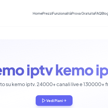
Home
Prezzi
Funzionalità
Prova Gratuita
FAQ
Blo
emo iptv kemo ip
to su kemo iptv. 24000+ canali live e 130000+ fi
Vedi Piani