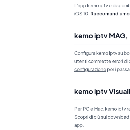
L'app kemo iptv è disponib
iOS 10.
Raccomandiamo
kemo iptv MAG, 
Configura kemo iptv su box
utenti commette errori di 
configurazione
per i passa
kemo iptv Visua
Per PC e Mac, kemo iptv r
Scopri di più sul download
app.