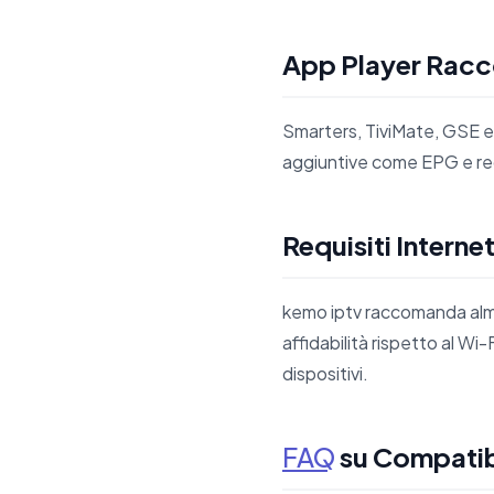
App Player Racc
Smarters, TiviMate, GSE e 
aggiuntive come EPG e regi
Requisiti Interne
kemo iptv raccomanda alme
affidabilità rispetto al Wi-
dispositivi.
FAQ
su Compatibi