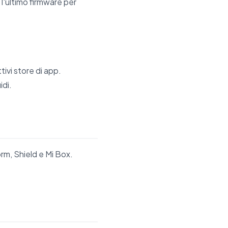
 l'ultimo firmware per
ivi store di app.
idi.
rm, Shield e Mi Box.