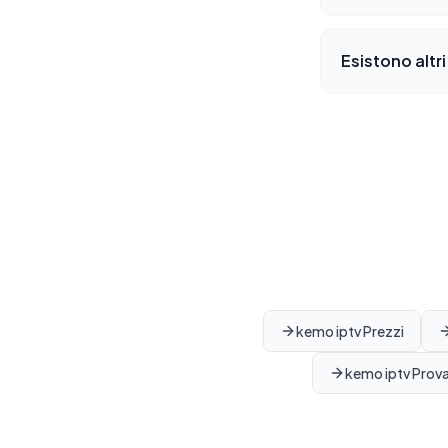
Esistono altri
kemo iptv Prezzi
kemo iptv Prova