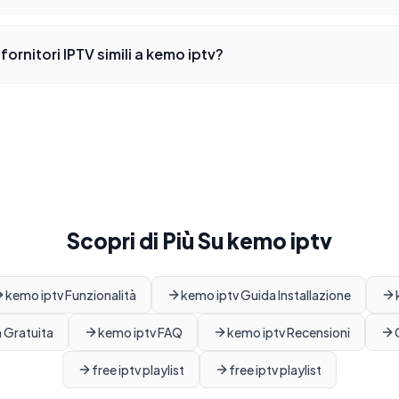
 fornitori IPTV simili a kemo iptv?
Scopri di Più Su kemo iptv
kemo iptv Funzionalità
kemo iptv Guida Installazione
 Gratuita
kemo iptv FAQ
kemo iptv Recensioni
free iptv playlist
free iptv playlist