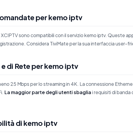
omandate per kemo iptv
XCIPTV sono compatibili con il servizio kemo iptv. Queste app
strazione. Considera TiviMate per la sua interfaccia user-fri
t e di Rete per kemo iptv
no 25 Mbps per lo streaming in 4K. La connessione Ethernet 
Fi.
La maggior parte degli utenti sbaglia
i requisiti di banda
lità di kemo iptv