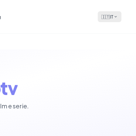
g
🇮🇹
IT
tv
lm e serie.