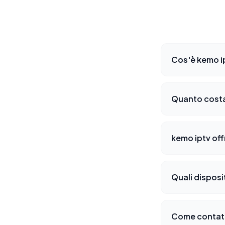
Cos'è kemo i
Quanto costa
kemo iptv off
Quali disposi
Come contatt