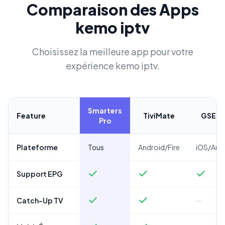
Comparaison des Apps
kemo iptv
Choisissez la meilleure app pour votre
expérience kemo iptv.
Smarters
Feature
TiviMate
GSE IP
Pro
Plateforme
Tous
Android/Fire
iOS/And
Support EPG
Catch-Up TV
—