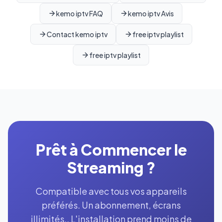
kemo iptv FAQ
kemo iptv Avis
Contact kemo iptv
free iptv playlist
free iptv playlist
Prêt à Commencer le
Streaming ?
Compatible avec tous vos appareils
préférés. Un abonnement, écrans
illimités.. L'installation prend moins de