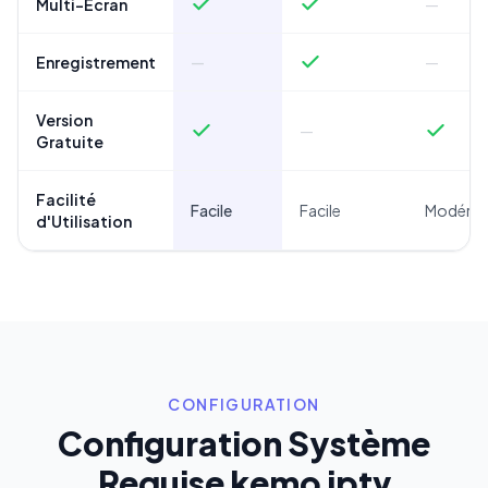
Multi-Écran
—
Enregistrement
—
—
Version
—
Gratuite
Facilité
Facile
Facile
Modéré
d'Utilisation
CONFIGURATION
Configuration Système
Requise kemo iptv